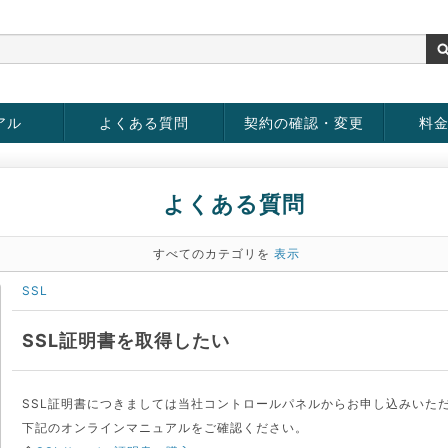
アル
よくある質問
契約の確認・変更
料
お客様情報の変更
パスワードの変更
お支払い方法の変更
サービスの解約
サービ
お支払
よくある質問
すべてのカテゴリを
表示
SSL
SSL証明書を取得したい
SSL証明書につきましては当社コントロールパネルからお申し込みいた
下記のオンラインマニュアルをご確認ください。