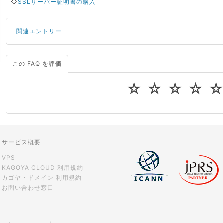
◇
SSLサーバー証明書の購入
関連エントリー
この FAQ を評価
サーバーが重いので調査してほしい
一つの IP アドレスに複数のウェブサイトを公開したい
☆
☆
☆
☆
CPUやメモリをアップグレードしたい
virtio とは何ですか？
ストレージ容量を追加できますか？
サービス概要
VPS
KAGOYA CLOUD 利用規約
カゴヤ・ドメイン 利用規約
お問い合わせ窓口