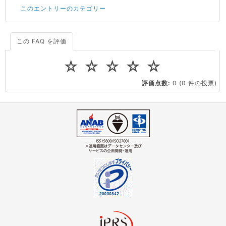
このエントリーのカテゴリー
サーバーが重いので調査してほしい
一つの IP アドレスに複数のウェブサイトを公開したい
CPUやメモリをアップグレードしたい
この FAQ を評価
ドメインの管理・移転
ドメインの取得・管理・更新
virtio とは何ですか？
☆
☆
☆
☆
☆
ストレージ容量を追加できますか？
ドメインの管理・移転
ドメインの登録情報
評価点数:
0
(0 件の投票)