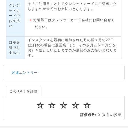
を「ご利用日」としてクレジットカードにご請求いた
クレジ
しますのが最初のお支払いとなります。
ットカ
ードで
※
お引落日はクレジットカード会社にお問い合せく
お支払
い
ださい。
インスタンスを最初に追加された月の翌々月の27日
口座振
(土日祝の場合は翌営業日)に、その前月と前々月分を
替でお
お引き落としいたしますのが最初のお支払いとなりま
支払い
す。
関連エントリー
この FAQ を評価
サーバーが重いので調査してほしい
一つの IP アドレスに複数のウェブサイトを公開したい
☆
☆
☆
☆
☆
CPUやメモリをアップグレードしたい
評価点数:
0
(0 件の投票)
virtio とは何ですか？
ストレージ容量を追加できますか？