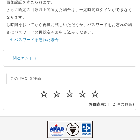
画像認証を求められます。
さらに既定の回数以上間違えた場合は、一定時間ログインができなく
なります。
お時間をおいてから再度お試しいただくか、パスワードをお忘れの場
合はパスワードの再設定をお申し込みください。
⇒ パスワードを忘れた場合
関連エントリー
この FAQ を評価
サーバーが重いので調査してほしい
一つの IP アドレスに複数のウェブサイトを公開したい
☆
☆
☆
☆
☆
CPUやメモリをアップグレードしたい
評価点数:
1
(2 件の投票)
virtio とは何ですか？
ストレージ容量を追加できますか？