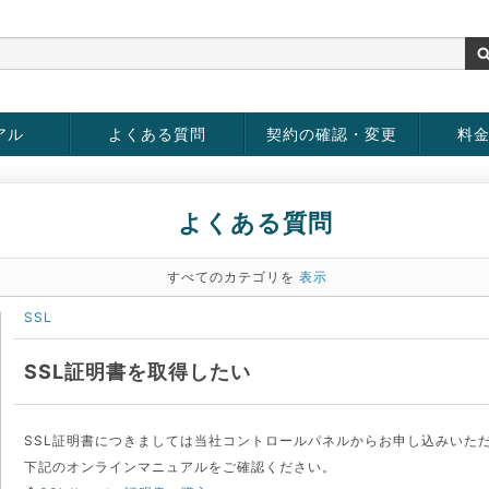
アル
よくある質問
契約の確認・変更
料
お客様情報の変更
パスワードの変更
お支払い方法の変更
サービスの解約
サービ
お支払
よくある質問
すべてのカテゴリを
表示
SSL
SSL証明書を取得したい
SSL証明書につきましては当社コントロールパネルからお申し込みいた
下記のオンラインマニュアルをご確認ください。