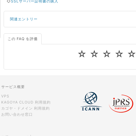
◇
SSLサーバー証明書の購入
関連エントリー
この FAQ を評価
サーバーが重いので調査してほしい
一つの IP アドレスに複数のウェブサイトを公開したい
☆
☆
☆
☆
CPUやメモリをアップグレードしたい
virtio とは何ですか？
ストレージ容量を追加できますか？
サービス概要
VPS
KAGOYA CLOUD 利用規約
カゴヤ・ドメイン 利用規約
お問い合わせ窓口